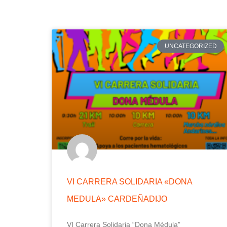
UNCATEGORIZED
VI CARRERA SOLIDARIA «DONA
MEDULA» CARDEÑADIJO
VI Carrera Solidaria “Dona Médula”