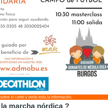
obre el cartel y verás toda la información.
la marcha nórdica ?